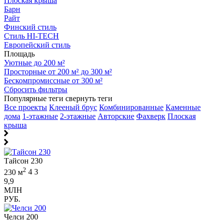
Плоская крыша
Барн
Райт
Финский стиль
Стиль HI-TECH
Европейский стиль
Площадь
Уютные до 200 м²
Просторные от 200 м² до 300 м²
Бескомпромиссные от 300 м²
Сбросить фильтры
Популярные теги
свернуть теги
Все проекты
Клееный брус
Комбинированные
Каменные
дома
1-этажные
2-этажные
Авторские
Фахверк
Плоская
крыша
Тайсон 230
2
230 м
4
3
9,9
МЛН
РУБ.
Челси 200