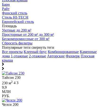
Плоская крыша
Барн
Райт
Финский стиль
Стиль HI-TECH
Европейский стиль
Площадь
Уютные до 200 м²
Просторные от 200 м² до 300 м²
Бескомпромиссные от 300 м²
Сбросить фильтры
Популярные теги
свернуть теги
Все проекты
Клееный брус
Комбинированные
Каменные
дома
1-этажные
2-этажные
Авторские
Фахверк
Плоская
крыша
Тайсон 230
2
230 м
4
3
9,9
МЛН
РУБ.
Челси 200