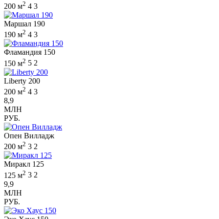
2
200 м
4
3
Маршал 190
2
190 м
4
3
Фламандия 150
2
150 м
5
2
Liberty 200
2
200 м
4
3
8,9
МЛН
РУБ.
Опен Вилладж
2
200 м
3
2
Миракл 125
2
125 м
3
2
9,9
МЛН
РУБ.