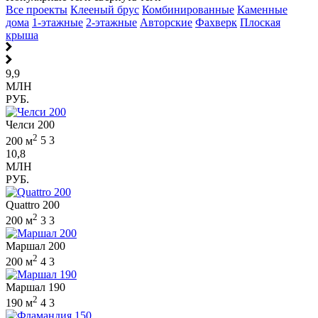
Все проекты
Клееный брус
Комбинированные
Каменные
дома
1-этажные
2-этажные
Авторские
Фахверк
Плоская
крыша
9,9
МЛН
РУБ.
Челси 200
2
200 м
5
3
10,8
МЛН
РУБ.
Quattro 200
2
200 м
3
3
Маршал 200
2
200 м
4
3
Маршал 190
2
190 м
4
3