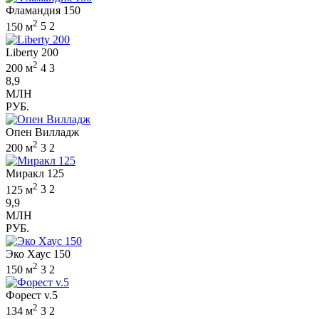
Фламандия 150
2
150 м
5
2
Liberty 200
2
200 м
4
3
8,9
МЛН
РУБ.
Опен Вилладж
2
200 м
3
2
Миракл 125
2
125 м
3
2
9,9
МЛН
РУБ.
Эко Хаус 150
2
150 м
3
2
Форест v.5
2
134 м
3
2