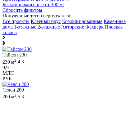
Бескомпромиссные от 300 м²
Сбросить фильтры
Популярные теги
свернуть теги
Все проекты
Клееный брус
Комбинированные
Каменные
дома
1-этажные
2-этажные
Авторские
Фахверк
Плоская
крыша
Тайсон 230
2
230 м
4
3
9,9
МЛН
РУБ.
Челси 200
2
200 м
5
3