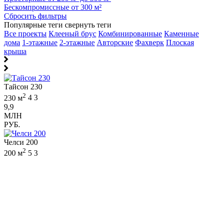
Бескомпромиссные от 300 м²
Сбросить фильтры
Популярные теги
свернуть теги
Все проекты
Клееный брус
Комбинированные
Каменные
дома
1-этажные
2-этажные
Авторские
Фахверк
Плоская
крыша
Тайсон 230
2
230 м
4
3
9,9
МЛН
РУБ.
Челси 200
2
200 м
5
3