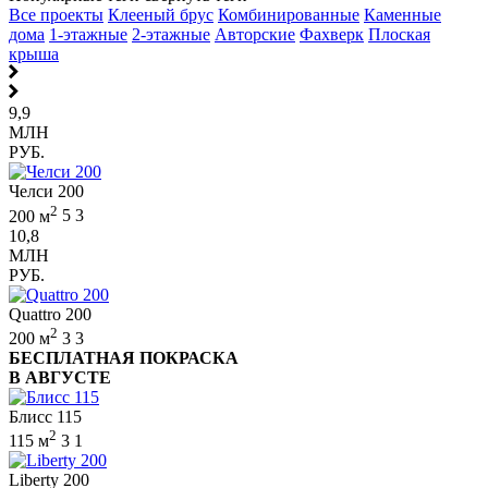
Все проекты
Клееный брус
Комбинированные
Каменные
дома
1-этажные
2-этажные
Авторские
Фахверк
Плоская
крыша
9,9
МЛН
РУБ.
Челси 200
2
200 м
5
3
10,8
МЛН
РУБ.
Quattro 200
2
200 м
3
3
БЕСПЛАТНАЯ ПОКРАСКА
В АВГУСТЕ
Блисс 115
2
115 м
3
1
Liberty 200