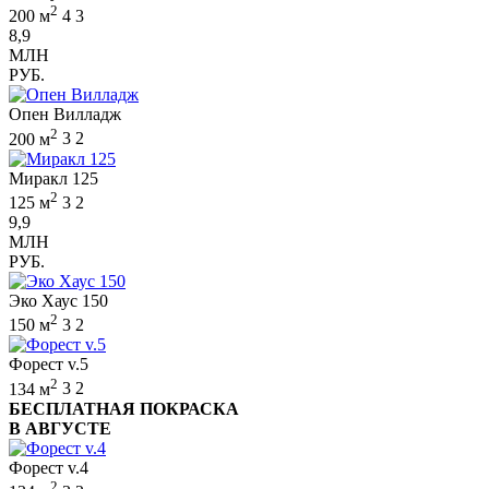
2
200 м
4
3
8,9
МЛН
РУБ.
Опен Вилладж
2
200 м
3
2
Миракл 125
2
125 м
3
2
9,9
МЛН
РУБ.
Эко Хаус 150
2
150 м
3
2
Форест v.5
2
134 м
3
2
БЕСПЛАТНАЯ ПОКРАСКА
В АВГУСТЕ
Форест v.4
2