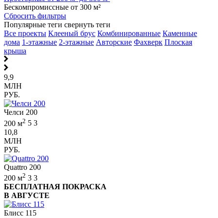
Бескомпромиссные от 300 м²
Сбросить фильтры
Популярные теги
свернуть теги
Все проекты
Клееный брус
Комбинированные
Каменные
дома
1-этажные
2-этажные
Авторские
Фахверк
Плоская
крыша
9,9
МЛН
РУБ.
Челси 200
2
200 м
5
3
10,8
МЛН
РУБ.
Quattro 200
2
200 м
3
3
БЕСПЛАТНАЯ ПОКРАСКА
В АВГУСТЕ
Блисс 115