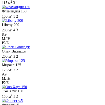
2
115 м
3
1
Фламандия 150
2
150 м
5
2
Liberty 200
2
200 м
4
3
8,9
МЛН
РУБ.
Опен Вилладж
2
200 м
3
2
Миракл 125
2
125 м
3
2
9,9
МЛН
РУБ.
Эко Хаус 150
2
150 м
3
2
Форест v.5