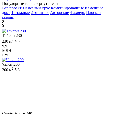
Популярные теги
свернуть теги
Все проекты
Клееный брус
Комбинированные
Каменные
дома
1-этажные
2-этажные
Авторские
Фахверк
Плоская
крыша
Тайсон 230
2
230 м
4
3
9,9
МЛН
РУБ.
Челси 200
2
200 м
5
3
Crypto-House 240