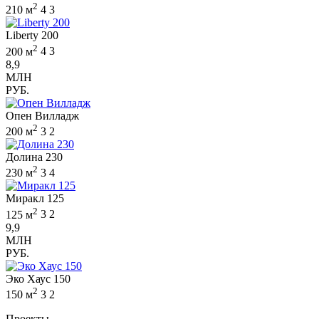
2
210 м
4
3
Liberty 200
2
200 м
4
3
8,9
МЛН
РУБ.
Опен Вилладж
2
200 м
3
2
Долина 230
2
230 м
3
4
Миракл 125
2
125 м
3
2
9,9
МЛН
РУБ.
Эко Хаус 150
2
150 м
3
2
Проекты