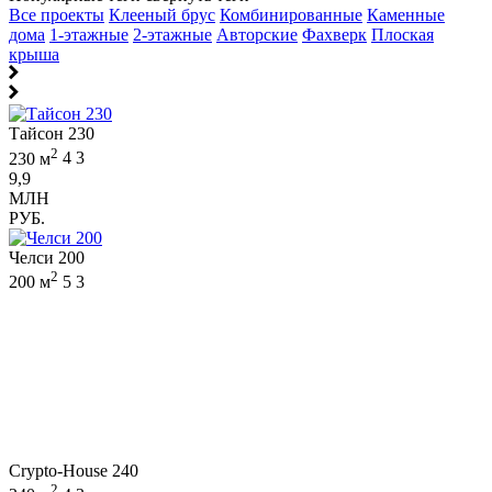
Все проекты
Клееный брус
Комбинированные
Каменные
дома
1-этажные
2-этажные
Авторские
Фахверк
Плоская
крыша
Тайсон 230
2
230 м
4
3
9,9
МЛН
РУБ.
Челси 200
2
200 м
5
3
Crypto-House 240
2