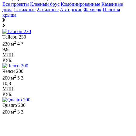
Все проекты
Клееный брус
Комбинированные
Каменные
дома
1-этажные
2-этажные
Авторские
Фахверк
Плоская
крыша
Тайсон 230
2
230 м
4
3
9,9
МЛН
РУБ.
Челси 200
2
200 м
5
3
10,8
МЛН
РУБ.
Quattro 200
2
200 м
3
3