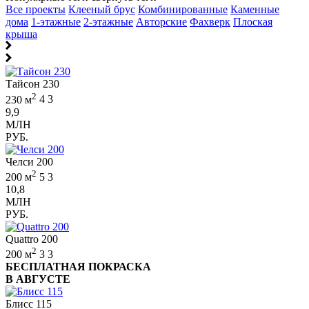
Все проекты
Клееный брус
Комбинированные
Каменные
дома
1-этажные
2-этажные
Авторские
Фахверк
Плоская
крыша
Тайсон 230
2
230 м
4
3
9,9
МЛН
РУБ.
Челси 200
2
200 м
5
3
10,8
МЛН
РУБ.
Quattro 200
2
200 м
3
3
БЕСПЛАТНАЯ ПОКРАСКА
В АВГУСТЕ
Блисс 115