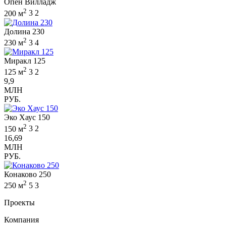
Опен Вилладж
2
200 м
3
2
Долина 230
2
230 м
3
4
Миракл 125
2
125 м
3
2
9,9
МЛН
РУБ.
Эко Хаус 150
2
150 м
3
2
16,69
МЛН
РУБ.
Конаково 250
2
250 м
5
3
Проекты
Компания