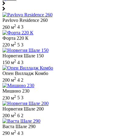
Pavlovo Residence 260
2
260 м
4
3
Форта 220 К
2
220 м
5
3
Норвегия Шале 150
2
150 м
4
3
Опен Вилладж Комбо
2
200 м
4
2
Мишино 230
2
230 м
5
3
Норвегия Шале 200
2
200 м
6
2
Васта Шале 290
2
290 м
4
3