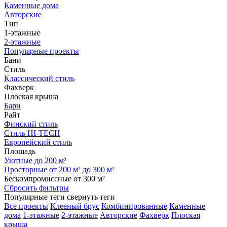
Каменные дома
Авторские
Тип
1-этажные
2-этажные
Популярные проекты
Бани
Стиль
Классический стиль
Фахверк
Плоская крыша
Барн
Райт
Финский стиль
Стиль HI-TECH
Европейский стиль
Площадь
Уютные до 200 м²
Просторные от 200 м² до 300 м²
Бескомпромиссные от 300 м²
Сбросить фильтры
Популярные теги
свернуть теги
Все проекты
Клееный брус
Комбинированные
Каменные
дома
1-этажные
2-этажные
Авторские
Фахверк
Плоская
крыша