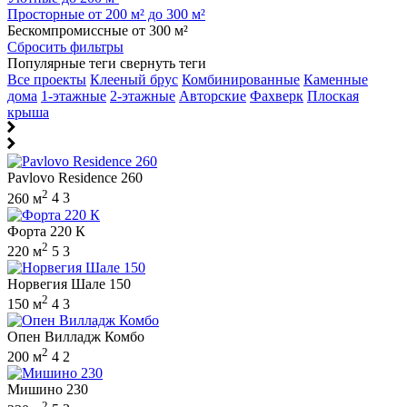
Просторные от 200 м² до 300 м²
Бескомпромиссные от 300 м²
Сбросить фильтры
Популярные теги
свернуть теги
Все проекты
Клееный брус
Комбинированные
Каменные
дома
1-этажные
2-этажные
Авторские
Фахверк
Плоская
крыша
Pavlovo Residence 260
2
260 м
4
3
Форта 220 К
2
220 м
5
3
Норвегия Шале 150
2
150 м
4
3
Опен Вилладж Комбо
2
200 м
4
2
Мишино 230
2