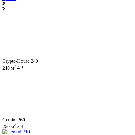
Crypto-House 240
2
240 м
4
3
Gemini 260
2
260 м
3
3