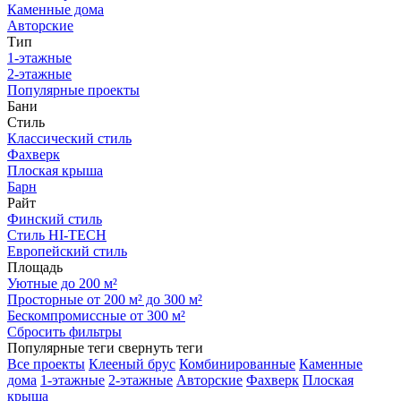
Каменные дома
Авторские
Тип
1-этажные
2-этажные
Популярные проекты
Бани
Стиль
Классический стиль
Фахверк
Плоская крыша
Барн
Райт
Финский стиль
Стиль HI-TECH
Европейский стиль
Площадь
Уютные до 200 м²
Просторные от 200 м² до 300 м²
Бескомпромиссные от 300 м²
Сбросить фильтры
Популярные теги
свернуть теги
Все проекты
Клееный брус
Комбинированные
Каменные
дома
1-этажные
2-этажные
Авторские
Фахверк
Плоская
крыша