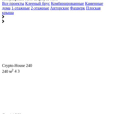
Все проекты
Клееный брус
Комбинированные
Каменные
дома
1-этажные
2-этажные
Авторские
Фахверк
Плоская
крыша
Crypto-House 240
2
240 м
4
3