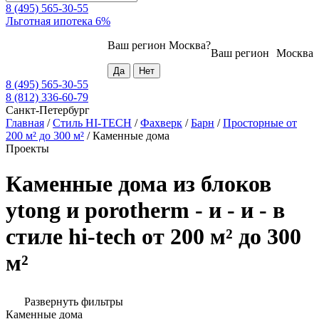
8 (495) 565-30-55
Льготная ипотека 6%
Ваш регион
Москва
?
Ваш регион
Москва
8 (495) 565-30-55
8 (812) 336-60-79
Санкт-Петербург
Главная
/
Стиль HI-TECH
/
Фахверк
/
Барн
/
Просторные от
200 м² до 300 м²
/
Каменные дома
Проекты
Каменные дома из блоков
ytong и porotherm - и - и - в
стиле hi-tech от 200 м² до 300
м²
Развернуть фильтры
Каменные дома