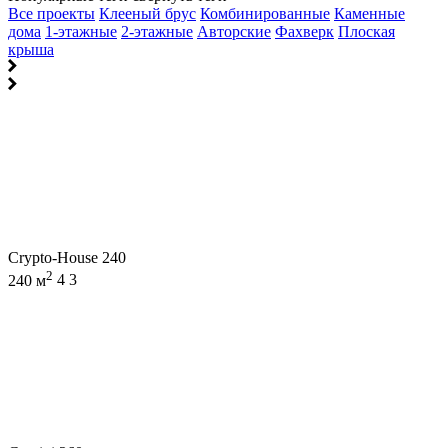
Все проекты
Клееный брус
Комбинированные
Каменные
дома
1-этажные
2-этажные
Авторские
Фахверк
Плоская
крыша
Crypto-House 240
2
240 м
4
3