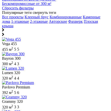
Бескомпромиссные от 300 м²
Сбросить фильтры
Популярные теги
свернуть теги
Все проекты
Клееный брус
Комбинированные
Каменные
дома
1-этажные
2-этажные
Авторские
Фахверк
Плоская
крыша
Vega 455
2
455 м
5
5
Bayron 300
2
300 м
4
3
Lumen 320
2
320 м
4
4
Pavlovo Premium
2
392 м
5
6
Grammy 320
2
320 м
3
3