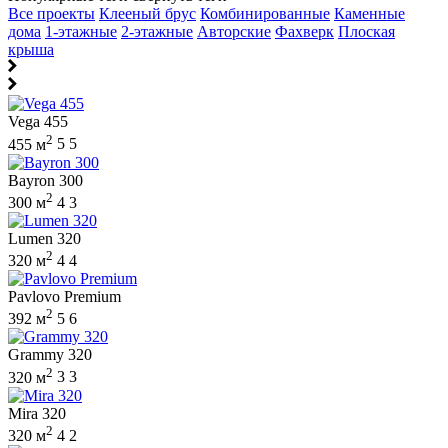
Все проекты
Клееный брус
Комбинированные
Каменные
дома
1-этажные
2-этажные
Авторские
Фахверк
Плоская
крыша
Vega 455
2
455 м
5
5
Bayron 300
2
300 м
4
3
Lumen 320
2
320 м
4
4
Pavlovo Premium
2
392 м
5
6
Grammy 320
2
320 м
3
3
Mira 320
2
320 м
4
2