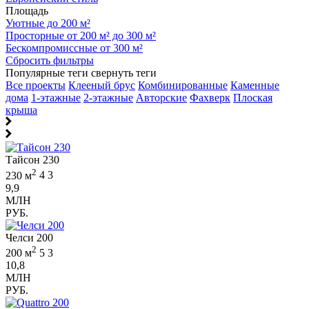
Площадь
Уютные до 200 м²
Просторные от 200 м² до 300 м²
Бескомпромиссные от 300 м²
Сбросить фильтры
Популярные теги
свернуть теги
Все проекты
Клееный брус
Комбинированные
Каменные
дома
1-этажные
2-этажные
Авторские
Фахверк
Плоская
крыша
Тайсон 230
2
230 м
4
3
9,9
МЛН
РУБ.
Челси 200
2
200 м
5
3
10,8
МЛН
РУБ.