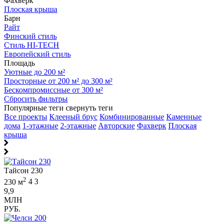
Фахверк
Плоская крыша
Барн
Райт
Финский стиль
Стиль HI-TECH
Европейский стиль
Площадь
Уютные до 200 м²
Просторные от 200 м² до 300 м²
Бескомпромиссные от 300 м²
Сбросить фильтры
Популярные теги
свернуть теги
Все проекты
Клееный брус
Комбинированные
Каменные
дома
1-этажные
2-этажные
Авторские
Фахверк
Плоская
крыша
Тайсон 230
2
230 м
4
3
9,9
МЛН
РУБ.