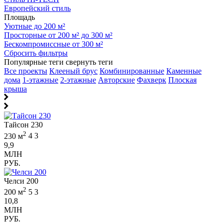
Европейский стиль
Площадь
Уютные до 200 м²
Просторные от 200 м² до 300 м²
Бескомпромиссные от 300 м²
Сбросить фильтры
Популярные теги
свернуть теги
Все проекты
Клееный брус
Комбинированные
Каменные
дома
1-этажные
2-этажные
Авторские
Фахверк
Плоская
крыша
Тайсон 230
2
230 м
4
3
9,9
МЛН
РУБ.
Челси 200
2
200 м
5
3
10,8
МЛН
РУБ.