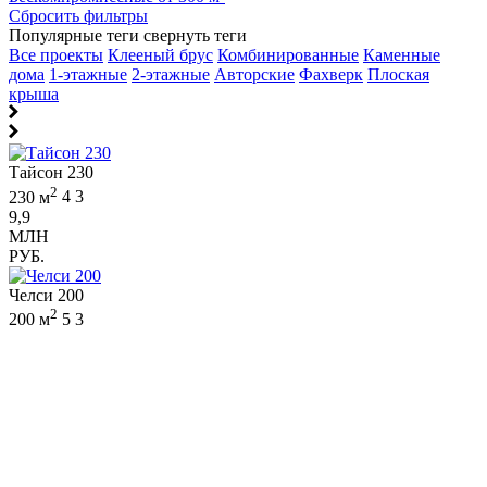
Сбросить фильтры
Популярные теги
свернуть теги
Все проекты
Клееный брус
Комбинированные
Каменные
дома
1-этажные
2-этажные
Авторские
Фахверк
Плоская
крыша
Тайсон 230
2
230 м
4
3
9,9
МЛН
РУБ.
Челси 200
2
200 м
5
3