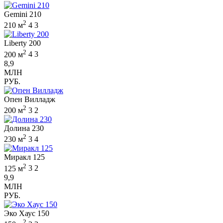
Gemini 210
2
210 м
4
3
Liberty 200
2
200 м
4
3
8,9
МЛН
РУБ.
Опен Вилладж
2
200 м
3
2
Долина 230
2
230 м
3
4
Миракл 125
2
125 м
3
2
9,9
МЛН
РУБ.
Эко Хаус 150
2