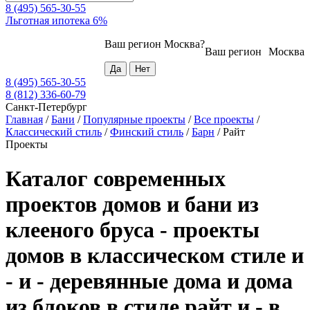
8 (495) 565-30-55
Льготная ипотека 6%
Ваш регион
Москва
?
Ваш регион
Москва
8 (495) 565-30-55
8 (812) 336-60-79
Санкт-Петербург
Главная
/
Бани
/
Популярные проекты
/
Все проекты
/
Классический стиль
/
Финский стиль
/
Барн
/
Райт
Проекты
Каталог современных
проектов домов и бани из
клееного бруса - проекты
домов в классическом стиле и
- и - деревянные дома и дома
из блоков в стиле райт и - в