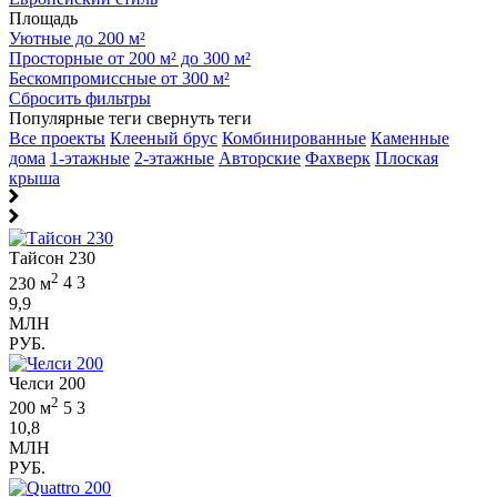
Площадь
Уютные до 200 м²
Просторные от 200 м² до 300 м²
Бескомпромиссные от 300 м²
Сбросить фильтры
Популярные теги
свернуть теги
Все проекты
Клееный брус
Комбинированные
Каменные
дома
1-этажные
2-этажные
Авторские
Фахверк
Плоская
крыша
Тайсон 230
2
230 м
4
3
9,9
МЛН
РУБ.
Челси 200
2
200 м
5
3
10,8
МЛН
РУБ.