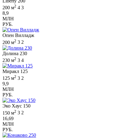
Liberty 200
2
200 м
4
3
8,9
МЛН
РУБ.
Опен Вилладж
2
200 м
3
2
Долина 230
2
230 м
3
4
Миракл 125
2
125 м
3
2
9,9
МЛН
РУБ.
Эко Хаус 150
2
150 м
3
2
16,69
МЛН
РУБ.