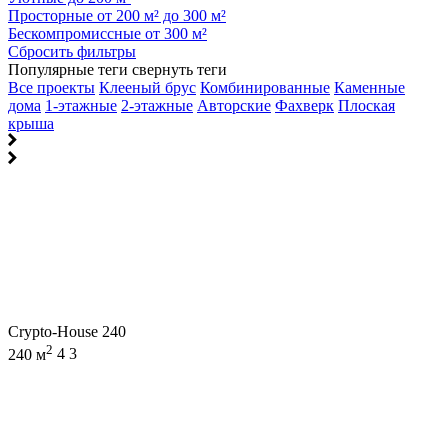
Просторные от 200 м² до 300 м²
Бескомпромиссные от 300 м²
Сбросить фильтры
Популярные теги
свернуть теги
Все проекты
Клееный брус
Комбинированные
Каменные
дома
1-этажные
2-этажные
Авторские
Фахверк
Плоская
крыша
Crypto-House 240
2
240 м
4
3