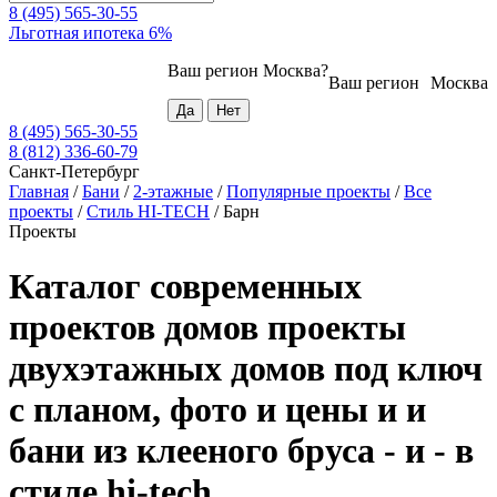
8 (495) 565-30-55
Льготная ипотека 6%
Ваш регион
Москва
?
Ваш регион
Москва
8 (495) 565-30-55
8 (812) 336-60-79
Санкт-Петербург
Главная
/
Бани
/
2-этажные
/
Популярные проекты
/
Все
проекты
/
Стиль HI-TECH
/
Барн
Проекты
Каталог современных
проектов домов проекты
двухэтажных домов под ключ
с планом, фото и цены и и
бани из клееного бруса - и - в
стиле hi-tech