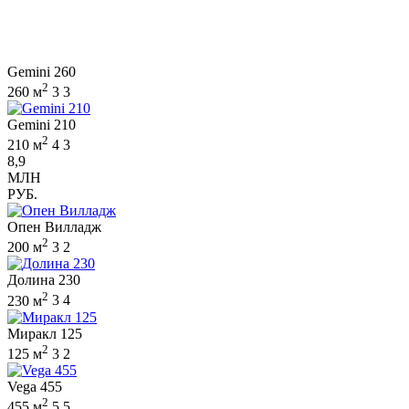
Gemini 260
2
260 м
3
3
Gemini 210
2
210 м
4
3
8,9
МЛН
РУБ.
Опен Вилладж
2
200 м
3
2
Долина 230
2
230 м
3
4
Миракл 125
2
125 м
3
2
Vega 455
2
455 м
5
5