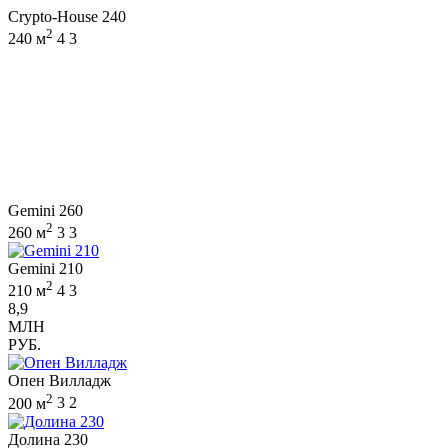
Crypto-House 240
2
240 м
4
3
Gemini 260
2
260 м
3
3
Gemini 210
2
210 м
4
3
8,9
МЛН
РУБ.
Опен Вилладж
2
200 м
3
2
Долина 230