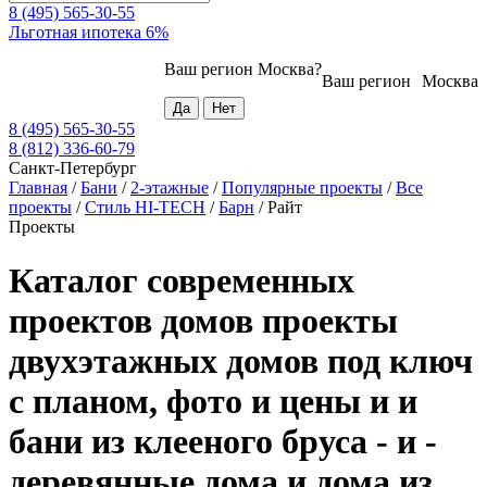
8 (495) 565-30-55
Льготная ипотека 6%
Ваш регион
Москва
?
Ваш регион
Москва
8 (495) 565-30-55
8 (812) 336-60-79
Санкт-Петербург
Главная
/
Бани
/
2-этажные
/
Популярные проекты
/
Все
проекты
/
Стиль HI-TECH
/
Барн
/
Райт
Проекты
Каталог современных
проектов домов проекты
двухэтажных домов под ключ
с планом, фото и цены и и
бани из клееного бруса - и -
деревянные дома и дома из