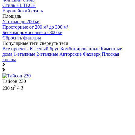
Стиль HI-TECH
Европейский стиль
Площадь
Уютные до 200 м²
Просторные от 200 м² до 300 м²
Бескомпромиссные от 300 м²
Сбросить фильтры
Популярные теги
свернуть теги
Все проекты
Клееный брус
Комбинированные
Каменные
дома
1-этажные
2-этажные
Авторские
Фахверк
Плоская
крыша
Тайсон 230
2
230 м
4
3