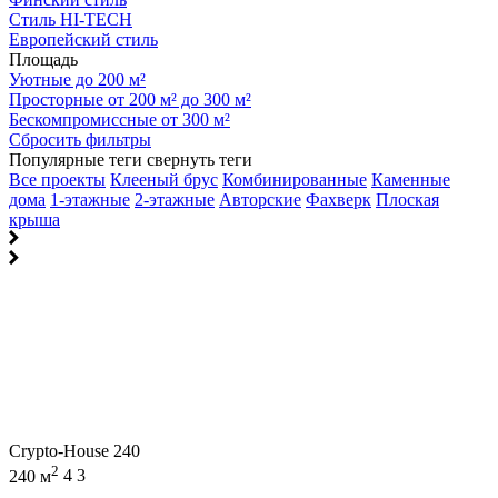
Стиль HI-TECH
Европейский стиль
Площадь
Уютные до 200 м²
Просторные от 200 м² до 300 м²
Бескомпромиссные от 300 м²
Сбросить фильтры
Популярные теги
свернуть теги
Все проекты
Клееный брус
Комбинированные
Каменные
дома
1-этажные
2-этажные
Авторские
Фахверк
Плоская
крыша
Crypto-House 240
2
240 м
4
3