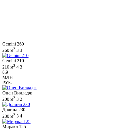
Gemini 260
2
260 м
3
3
Gemini 210
2
210 м
4
3
8,9
МЛН
РУБ.
Опен Вилладж
2
200 м
3
2
Долина 230
2
230 м
3
4
Миракл 125