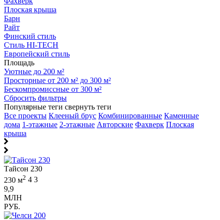
Фахверк
Плоская крыша
Барн
Райт
Финский стиль
Стиль HI-TECH
Европейский стиль
Площадь
Уютные до 200 м²
Просторные от 200 м² до 300 м²
Бескомпромиссные от 300 м²
Сбросить фильтры
Популярные теги
свернуть теги
Все проекты
Клееный брус
Комбинированные
Каменные
дома
1-этажные
2-этажные
Авторские
Фахверк
Плоская
крыша
Тайсон 230
2
230 м
4
3
9,9
МЛН
РУБ.