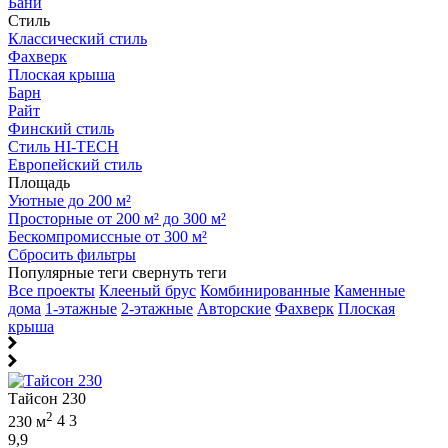
Бани
Стиль
Классический стиль
Фахверк
Плоская крыша
Барн
Райт
Финский стиль
Стиль HI-TECH
Европейский стиль
Площадь
Уютные до 200 м²
Просторные от 200 м² до 300 м²
Бескомпромиссные от 300 м²
Сбросить фильтры
Популярные теги
свернуть теги
Все проекты
Клееный брус
Комбинированные
Каменные
дома
1-этажные
2-этажные
Авторские
Фахверк
Плоская
крыша
Тайсон 230
2
230 м
4
3
9,9