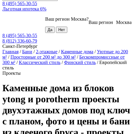
8 (495) 565-30-55
Льготная ипотека 6%
Ваш регион
Москва
?
Ваш регион
Москва
8 (495) 565-30-55
8 (812) 336-60-79
Санкт-Петербург
Главная
/
Бани
/
2-этажные
/
Каменные дома
/
Уютные до 200
м²
/
Просторные от 200 м² до 300 м²
/
Бескомпромиссные от
300 м²
/
Классический стиль
/
Финский стиль
/
Европейский
стиль
Проекты
Каменные дома из блоков
ytong и porotherm проекты
двухэтажных домов под ключ
с планом, фото и цены и бани
из клееного бруса - проекты