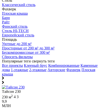
Стиль
Классический стиль
Фахверк
Плоская крыша
Барн
Райт
Финский стиль
Стиль HI-TECH
Европейский стиль
Площадь
Уютные до 200 м²
Просторные от 200 м² до 300 м²
Бескомпромиссные от 300 м²
Сбросить фильтры
Популярные теги
свернуть теги
Все проекты
Клееный брус
Комбинированные
Каменные
дома
1-этажные
2-этажные
Авторские
Фахверк
Плоская
крыша
Тайсон 230
2
230 м
4
3
9,9
МЛН