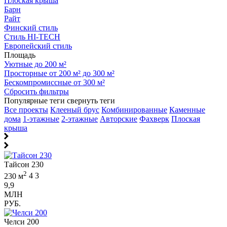
Плоская крыша
Барн
Райт
Финский стиль
Стиль HI-TECH
Европейский стиль
Площадь
Уютные до 200 м²
Просторные от 200 м² до 300 м²
Бескомпромиссные от 300 м²
Сбросить фильтры
Популярные теги
свернуть теги
Все проекты
Клееный брус
Комбинированные
Каменные
дома
1-этажные
2-этажные
Авторские
Фахверк
Плоская
крыша
Тайсон 230
2
230 м
4
3
9,9
МЛН
РУБ.
Челси 200