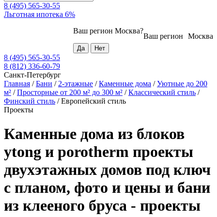
8 (495) 565-30-55
Льготная ипотека 6%
Ваш регион
Москва
?
Ваш регион
Москва
8 (495) 565-30-55
8 (812) 336-60-79
Санкт-Петербург
Главная
/
Бани
/
2-этажные
/
Каменные дома
/
Уютные до 200
м²
/
Просторные от 200 м² до 300 м²
/
Классический стиль
/
Финский стиль
/
Европейский стиль
Проекты
Каменные дома из блоков
ytong и porotherm проекты
двухэтажных домов под ключ
с планом, фото и цены и бани
из клееного бруса - проекты