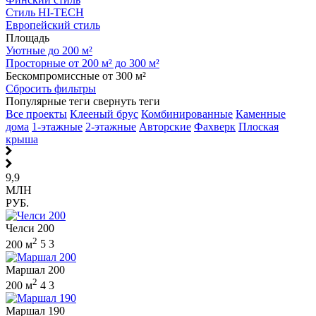
Стиль HI-TECH
Европейский стиль
Площадь
Уютные до 200 м²
Просторные от 200 м² до 300 м²
Бескомпромиссные от 300 м²
Сбросить фильтры
Популярные теги
свернуть теги
Все проекты
Клееный брус
Комбинированные
Каменные
дома
1-этажные
2-этажные
Авторские
Фахверк
Плоская
крыша
9,9
МЛН
РУБ.
Челси 200
2
200 м
5
3
Маршал 200
2
200 м
4
3
Маршал 190