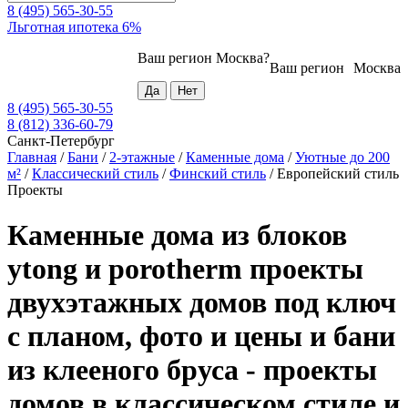
8 (495) 565-30-55
Льготная ипотека 6%
Ваш регион
Москва
?
Ваш регион
Москва
8 (495) 565-30-55
8 (812) 336-60-79
Санкт-Петербург
Главная
/
Бани
/
2-этажные
/
Каменные дома
/
Уютные до 200
м²
/
Классический стиль
/
Финский стиль
/
Европейский стиль
Проекты
Каменные дома из блоков
ytong и porotherm проекты
двухэтажных домов под ключ
с планом, фото и цены и бани
из клееного бруса - проекты
домов в классическом стиле и