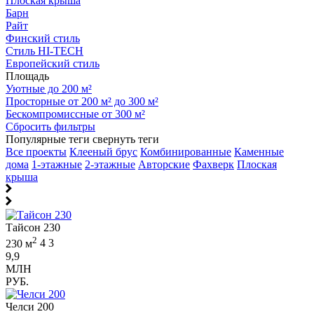
Плоская крыша
Барн
Райт
Финский стиль
Стиль HI-TECH
Европейский стиль
Площадь
Уютные до 200 м²
Просторные от 200 м² до 300 м²
Бескомпромиссные от 300 м²
Сбросить фильтры
Популярные теги
свернуть теги
Все проекты
Клееный брус
Комбинированные
Каменные
дома
1-этажные
2-этажные
Авторские
Фахверк
Плоская
крыша
Тайсон 230
2
230 м
4
3
9,9
МЛН
РУБ.
Челси 200