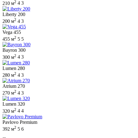
2
210 м
4
3
Liberty 200
2
200 м
4
3
Vega 455
2
455 м
5
5
Bayron 300
2
300 м
4
3
Lumen 280
2
280 м
4
3
Atrium 270
2
270 м
4
3
Lumen 320
2
320 м
4
4
Pavlovo Premium
2
392 м
5
6