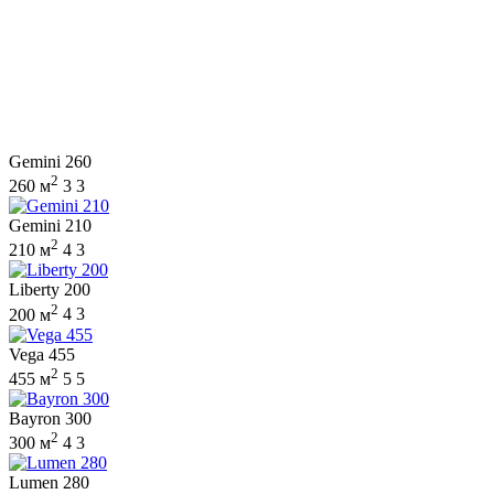
Gemini 260
2
260 м
3
3
Gemini 210
2
210 м
4
3
Liberty 200
2
200 м
4
3
Vega 455
2
455 м
5
5
Bayron 300
2
300 м
4
3
Lumen 280