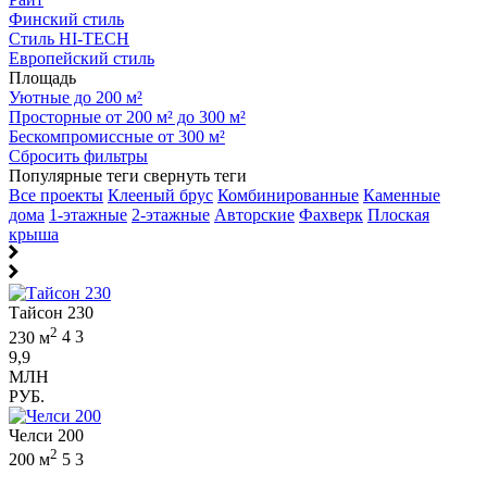
Финский стиль
Стиль HI-TECH
Европейский стиль
Площадь
Уютные до 200 м²
Просторные от 200 м² до 300 м²
Бескомпромиссные от 300 м²
Сбросить фильтры
Популярные теги
свернуть теги
Все проекты
Клееный брус
Комбинированные
Каменные
дома
1-этажные
2-этажные
Авторские
Фахверк
Плоская
крыша
Тайсон 230
2
230 м
4
3
9,9
МЛН
РУБ.
Челси 200
2
200 м
5
3