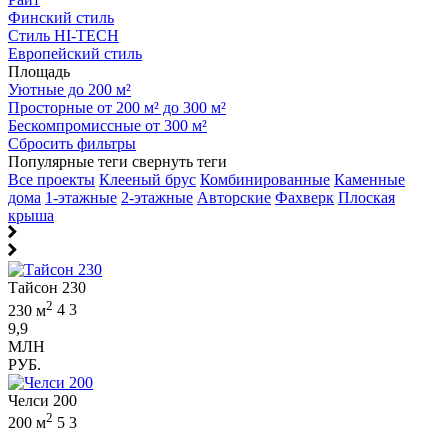
Финский стиль
Стиль HI-TECH
Европейский стиль
Площадь
Уютные до 200 м²
Просторные от 200 м² до 300 м²
Бескомпромиссные от 300 м²
Сбросить фильтры
Популярные теги
свернуть теги
Все проекты
Клееный брус
Комбинированные
Каменные
дома
1-этажные
2-этажные
Авторские
Фахверк
Плоская
крыша
Тайсон 230
2
230 м
4
3
9,9
МЛН
РУБ.
Челси 200
2
200 м
5
3