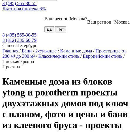
8 (495) 565-30-55
Льготная ипотека 6%
Ваш регион
Москва
?
Ваш регион
Москва
8 (495) 565-30-55
8 (812) 336-60-79
Санкт-Петербург
Главная
/
Бани
/
2-этажные
/
Каменные дома
/
Просторные от
200 м² до 300 м²
/
Классический стиль
/
Европейский стиль
/
Плоская крыша
Проекты
Каменные дома из блоков
ytong и porotherm проекты
двухэтажных домов под ключ
с планом, фото и цены и бани
из клееного бруса - проекты