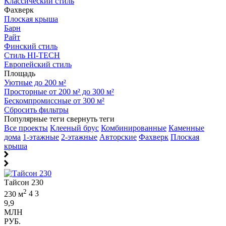
Классический стиль
Фахверк
Плоская крыша
Барн
Райт
Финский стиль
Стиль HI-TECH
Европейский стиль
Площадь
Уютные до 200 м²
Просторные от 200 м² до 300 м²
Бескомпромиссные от 300 м²
Сбросить фильтры
Популярные теги
свернуть теги
Все проекты
Клееный брус
Комбинированные
Каменные
дома
1-этажные
2-этажные
Авторские
Фахверк
Плоская
крыша
Тайсон 230
2
230 м
4
3
9,9
МЛН
РУБ.