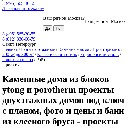
8 (495) 565-30-55
Льготная ипотека 6%
Ваш регион
Москва
?
Ваш регион
Москва
8 (495) 565-30-55
8 (812) 336-60-79
Санкт-Петербург
Главная
/
Бани
/
2-этажные
/
Каменные дома
/
Просторные от
200 м² до 300 м²
/
Классический стиль
/
Европейский стиль
/
Плоская крыша
/
Райт
Проекты
Каменные дома из блоков
ytong и porotherm проекты
двухэтажных домов под ключ
с планом, фото и цены и бани
из клееного бруса - проекты