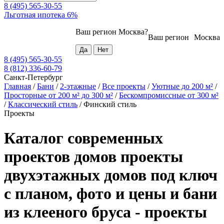
8 (495) 565-30-55
Льготная ипотека 6%
Ваш регион
Москва
?
Ваш регион
Москва
8 (495) 565-30-55
8 (812) 336-60-79
Санкт-Петербург
Главная
/
Бани
/
2-этажные
/
Все проекты
/
Уютные до 200 м²
/
Просторные от 200 м² до 300 м²
/
Бескомпромиссные от 300 м²
/
Классический стиль
/
Финский стиль
Проекты
Каталог современных
проектов домов проекты
двухэтажных домов под ключ
с планом, фото и цены и бани
из клееного бруса - проекты