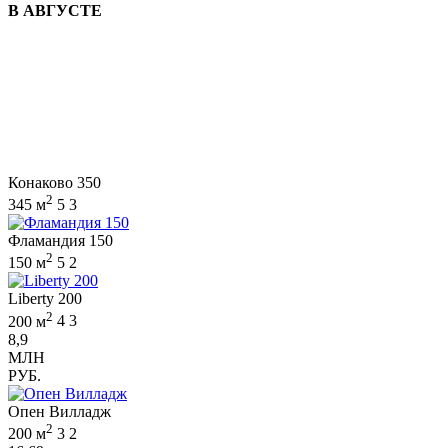
В АВГУСТЕ
Конаково 350
2
345 м
5
3
Фламандия 150
2
150 м
5
2
Liberty 200
2
200 м
4
3
8,9
МЛН
РУБ.
Опен Вилладж
2
200 м
3
2