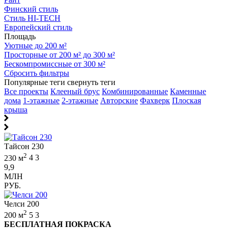
Финский стиль
Стиль HI-TECH
Европейский стиль
Площадь
Уютные до 200 м²
Просторные от 200 м² до 300 м²
Бескомпромиссные от 300 м²
Сбросить фильтры
Популярные теги
свернуть теги
Все проекты
Клееный брус
Комбинированные
Каменные
дома
1-этажные
2-этажные
Авторские
Фахверк
Плоская
крыша
Тайсон 230
2
230 м
4
3
9,9
МЛН
РУБ.
Челси 200
2
200 м
5
3
БЕСПЛАТНАЯ ПОКРАСКА