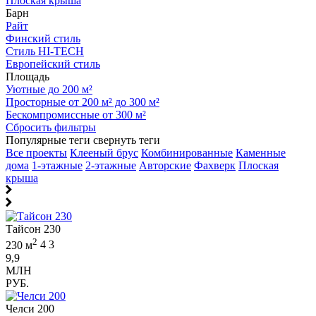
Плоская крыша
Барн
Райт
Финский стиль
Стиль HI-TECH
Европейский стиль
Площадь
Уютные до 200 м²
Просторные от 200 м² до 300 м²
Бескомпромиссные от 300 м²
Сбросить фильтры
Популярные теги
свернуть теги
Все проекты
Клееный брус
Комбинированные
Каменные
дома
1-этажные
2-этажные
Авторские
Фахверк
Плоская
крыша
Тайсон 230
2
230 м
4
3
9,9
МЛН
РУБ.
Челси 200