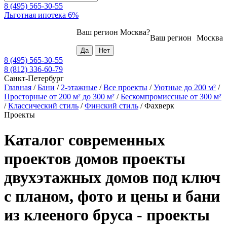
8 (495) 565-30-55
Льготная ипотека 6%
Ваш регион
Москва
?
Ваш регион
Москва
8 (495) 565-30-55
8 (812) 336-60-79
Санкт-Петербург
Главная
/
Бани
/
2-этажные
/
Все проекты
/
Уютные до 200 м²
/
Просторные от 200 м² до 300 м²
/
Бескомпромиссные от 300 м²
/
Классический стиль
/
Финский стиль
/
Фахверк
Проекты
Каталог современных
проектов домов проекты
двухэтажных домов под ключ
с планом, фото и цены и бани
из клееного бруса - проекты