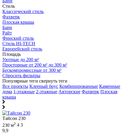
Бани
Стиль
Классический стиль
Фахверк
Плоская крыша
Барн
Райт
Финский стиль
Стиль HI-TECH
Европейский стиль
Площадь
Уютные до 200 м²
Просторные от 200 м² до 300 м²
Бескомпромиссные от 300 м²
Сбросить фильтры
Популярные теги
свернуть теги
Все проекты
Клееный брус
Комбинированные
Каменные
дома
1-этажные
2-этажные
Авторские
Фахверк
Плоская
крыша
Тайсон 230
2
230 м
4
3
9,9