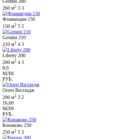
Gemini 260
2
260 м
3
3
Фламандия 150
2
150 м
5
2
Gemini 210
2
210 м
4
3
Liberty 200
2
200 м
4
3
8,9
МЛН
РУБ.
Опен Вилладж
2
200 м
3
2
16,69
МЛН
РУБ.
Конаково 250
2
250 м
5
3