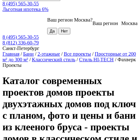
8 (495) 565-30-55
Льготная ипотека 6%
Ваш регион
Москва
?
Ваш регион
Москва
8 (495) 565-30-55
8 (812) 336-60-79
Санкт-Петербург
Главная
/
Бани
/
2-этажные
/
Все проекты
/
Просторные от 200
м² до 300 м²
/
Классический стиль
/
Стиль HI-TECH
/
Фахверк
Проекты
Каталог современных
проектов домов проекты
двухэтажных домов под ключ
с планом, фото и цены и бани
из клееного бруса - проекты
домов в классическом стиле и