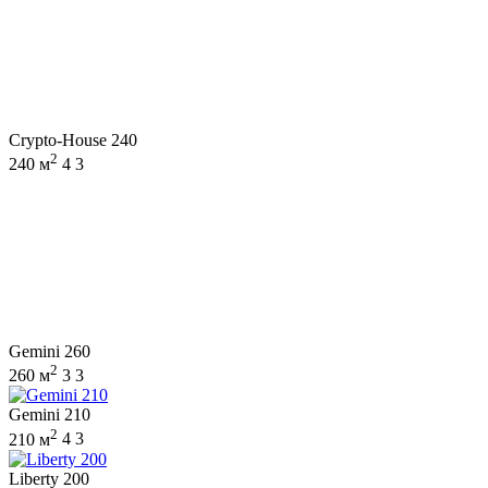
Crypto-House 240
2
240 м
4
3
Gemini 260
2
260 м
3
3
Gemini 210
2
210 м
4
3
Liberty 200