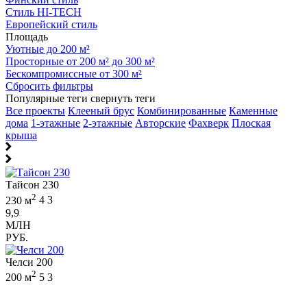
Стиль HI-TECH
Европейский стиль
Площадь
Уютные до 200 м²
Просторные от 200 м² до 300 м²
Бескомпромиссные от 300 м²
Сбросить фильтры
Популярные теги
свернуть теги
Все проекты
Клееный брус
Комбинированные
Каменные
дома
1-этажные
2-этажные
Авторские
Фахверк
Плоская
крыша
Тайсон 230
2
230 м
4
3
9,9
МЛН
РУБ.
Челси 200
2
200 м
5
3