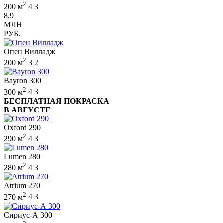
2
200 м
4
3
8,9
МЛН
РУБ.
Опен Вилладж
2
200 м
3
2
Bayron 300
2
300 м
4
3
БЕСПЛАТНАЯ ПОКРАСКА
В АВГУСТЕ
Oxford 290
2
290 м
4
3
Lumen 280
2
280 м
4
3
Atrium 270
2
270 м
4
3
Сириус-А 300