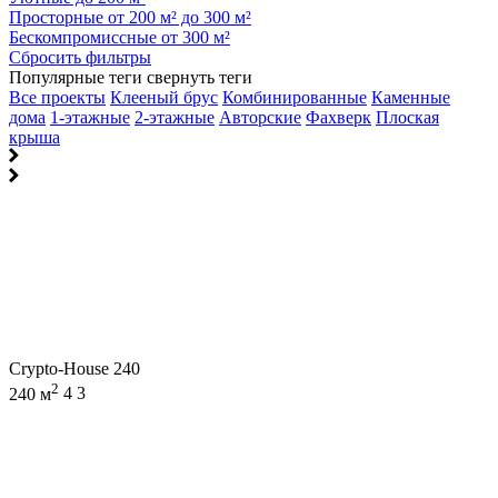
Просторные от 200 м² до 300 м²
Бескомпромиссные от 300 м²
Сбросить фильтры
Популярные теги
свернуть теги
Все проекты
Клееный брус
Комбинированные
Каменные
дома
1-этажные
2-этажные
Авторские
Фахверк
Плоская
крыша
Crypto-House 240
2
240 м
4
3