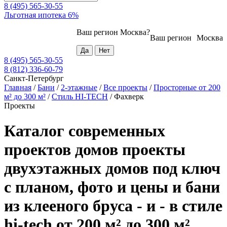
8 (495) 565-30-55
Льготная ипотека 6%
Ваш регион
Москва
?
Ваш регион
Москва
8 (495) 565-30-55
8 (812) 336-60-79
Санкт-Петербург
Главная
/
Бани
/
2-этажные
/
Все проекты
/
Просторные от 200
м² до 300 м²
/
Стиль HI-TECH
/
Фахверк
Проекты
Каталог современных
проектов домов проекты
двухэтажных домов под ключ
с планом, фото и цены и бани
из клееного бруса - и - в стиле
hi-tech от 200 м² до 300 м²