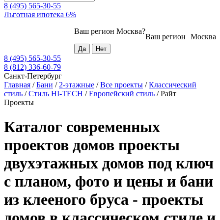
8 (495) 565-30-55
Льготная ипотека 6%
Ваш регион
Москва
?
Ваш регион
Москва
8 (495) 565-30-55
8 (812) 336-60-79
Санкт-Петербург
Главная
/
Бани
/
2-этажные
/
Все проекты
/
Классический
стиль
/
Стиль HI-TECH
/
Европейский стиль
/
Райт
Проекты
Каталог современных
проектов домов проекты
двухэтажных домов под ключ
с планом, фото и цены и бани
из клееного бруса - проекты
домов в классическом стиле и