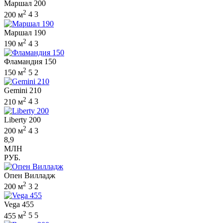
Маршал 200
2
200 м
4
3
Маршал 190
2
190 м
4
3
Фламандия 150
2
150 м
5
2
Gemini 210
2
210 м
4
3
Liberty 200
2
200 м
4
3
8,9
МЛН
РУБ.
Опен Вилладж
2
200 м
3
2
Vega 455
2
455 м
5
5