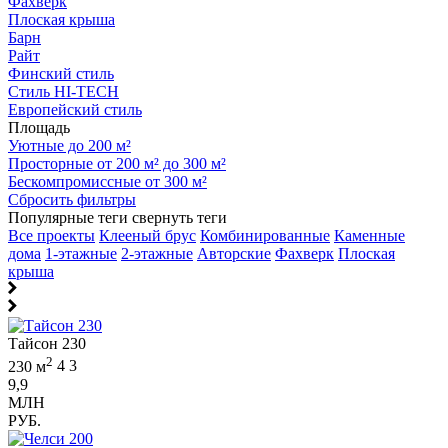
Фахверк
Плоская крыша
Барн
Райт
Финский стиль
Стиль HI-TECH
Европейский стиль
Площадь
Уютные до 200 м²
Просторные от 200 м² до 300 м²
Бескомпромиссные от 300 м²
Сбросить фильтры
Популярные теги
свернуть теги
Все проекты
Клееный брус
Комбинированные
Каменные
дома
1-этажные
2-этажные
Авторские
Фахверк
Плоская
крыша
Тайсон 230
2
230 м
4
3
9,9
МЛН
РУБ.