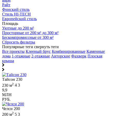
Барн
Райт
Финский стиль
Стиль HI-TECH
Европейский стиль
Площадь
Уютные до 200 м²
Просторные от 200 м² до 300 м²
Бескомпромиссные от 300 м²
Сбросить фильтры
Популярные теги
свернуть теги
Все проекты
Клееный брус
Комбинированные
Каменные
дома
1-этажные
2-этажные
Авторские
Фахверк
Плоская
крыша
Тайсон 230
2
230 м
4
3
9,9
МЛН
РУБ.
Челси 200
2
200 м
5
3