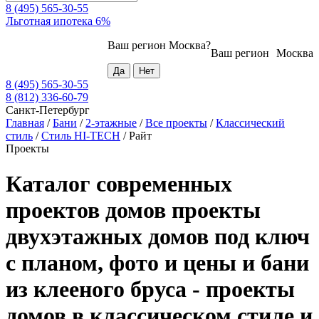
8 (495) 565-30-55
Льготная ипотека 6%
Ваш регион
Москва
?
Ваш регион
Москва
8 (495) 565-30-55
8 (812) 336-60-79
Санкт-Петербург
Главная
/
Бани
/
2-этажные
/
Все проекты
/
Классический
стиль
/
Стиль HI-TECH
/
Райт
Проекты
Каталог современных
проектов домов проекты
двухэтажных домов под ключ
с планом, фото и цены и бани
из клееного бруса - проекты
домов в классическом стиле и