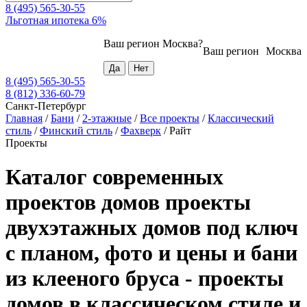
8 (495) 565-30-55
Льготная ипотека 6%
Ваш регион
Москва
?
Ваш регион
Москва
8 (495) 565-30-55
8 (812) 336-60-79
Санкт-Петербург
Главная
/
Бани
/
2-этажные
/
Все проекты
/
Классический
стиль
/
Финский стиль
/
Фахверк
/
Райт
Проекты
Каталог современных
проектов домов проекты
двухэтажных домов под ключ
с планом, фото и цены и бани
из клееного бруса - проекты
домов в классическом стиле и