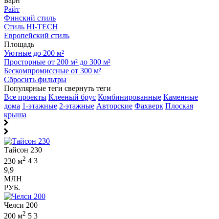
Барн
Райт
Финский стиль
Стиль HI-TECH
Европейский стиль
Площадь
Уютные до 200 м²
Просторные от 200 м² до 300 м²
Бескомпромиссные от 300 м²
Сбросить фильтры
Популярные теги
свернуть теги
Все проекты
Клееный брус
Комбинированные
Каменные
дома
1-этажные
2-этажные
Авторские
Фахверк
Плоская
крыша
Тайсон 230
2
230 м
4
3
9,9
МЛН
РУБ.
Челси 200
2
200 м
5
3