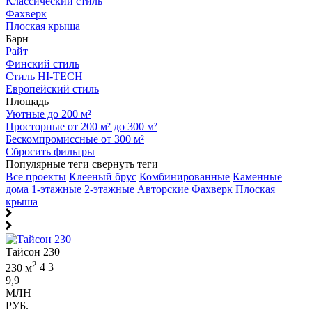
Классический стиль
Фахверк
Плоская крыша
Барн
Райт
Финский стиль
Стиль HI-TECH
Европейский стиль
Площадь
Уютные до 200 м²
Просторные от 200 м² до 300 м²
Бескомпромиссные от 300 м²
Сбросить фильтры
Популярные теги
свернуть теги
Все проекты
Клееный брус
Комбинированные
Каменные
дома
1-этажные
2-этажные
Авторские
Фахверк
Плоская
крыша
Тайсон 230
2
230 м
4
3
9,9
МЛН
РУБ.