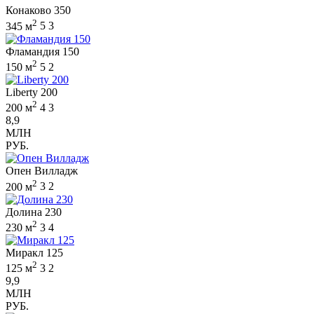
Конаково 350
2
345 м
5
3
Фламандия 150
2
150 м
5
2
Liberty 200
2
200 м
4
3
8,9
МЛН
РУБ.
Опен Вилладж
2
200 м
3
2
Долина 230
2
230 м
3
4
Миракл 125
2
125 м
3
2
9,9
МЛН
РУБ.