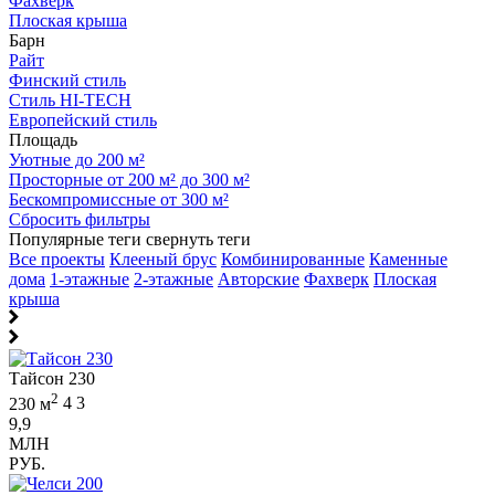
Фахверк
Плоская крыша
Барн
Райт
Финский стиль
Стиль HI-TECH
Европейский стиль
Площадь
Уютные до 200 м²
Просторные от 200 м² до 300 м²
Бескомпромиссные от 300 м²
Сбросить фильтры
Популярные теги
свернуть теги
Все проекты
Клееный брус
Комбинированные
Каменные
дома
1-этажные
2-этажные
Авторские
Фахверк
Плоская
крыша
Тайсон 230
2
230 м
4
3
9,9
МЛН
РУБ.