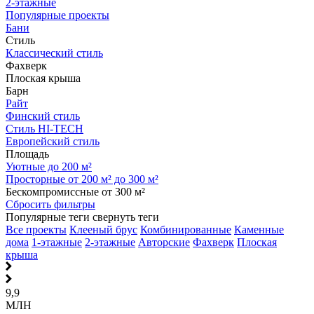
2-этажные
Популярные проекты
Бани
Стиль
Классический стиль
Фахверк
Плоская крыша
Барн
Райт
Финский стиль
Стиль HI-TECH
Европейский стиль
Площадь
Уютные до 200 м²
Просторные от 200 м² до 300 м²
Бескомпромиссные от 300 м²
Сбросить фильтры
Популярные теги
свернуть теги
Все проекты
Клееный брус
Комбинированные
Каменные
дома
1-этажные
2-этажные
Авторские
Фахверк
Плоская
крыша
9,9
МЛН