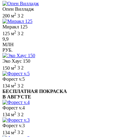
Опен Вилладж
2
200 м
3
2
Миракл 125
2
125 м
3
2
9,9
МЛН
РУБ.
Эко Хаус 150
2
150 м
3
2
Форест v.5
2
134 м
3
2
БЕСПЛАТНАЯ ПОКРАСКА
В АВГУСТЕ
Форест v.4
2
134 м
3
2
Форест v.3
2
134 м
3
2