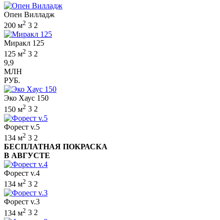
Опен Вилладж
2
200 м
3
2
Миракл 125
2
125 м
3
2
9,9
МЛН
РУБ.
Эко Хаус 150
2
150 м
3
2
Форест v.5
2
134 м
3
2
БЕСПЛАТНАЯ ПОКРАСКА
В АВГУСТЕ
Форест v.4
2
134 м
3
2
Форест v.3
2
134 м
3
2