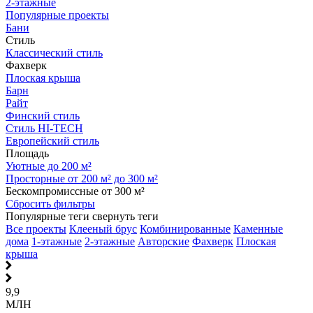
2-этажные
Популярные проекты
Бани
Стиль
Классический стиль
Фахверк
Плоская крыша
Барн
Райт
Финский стиль
Стиль HI-TECH
Европейский стиль
Площадь
Уютные до 200 м²
Просторные от 200 м² до 300 м²
Бескомпромиссные от 300 м²
Сбросить фильтры
Популярные теги
свернуть теги
Все проекты
Клееный брус
Комбинированные
Каменные
дома
1-этажные
2-этажные
Авторские
Фахверк
Плоская
крыша
9,9
МЛН