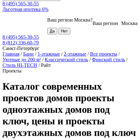
8 (495) 565-30-55
Льготная ипотека 6%
Ваш регион
Москва
?
Ваш регион
Москва
8 (495) 565-30-55
8 (812) 336-60-79
Санкт-Петербург
Главная
/
Бани
/
1-этажные
/
2-этажные
/
Все проекты
/
Уютные до 200 м²
/
Классический стиль
/
Финский стиль
/
Стиль HI-TECH
/
Райт
Проекты
Каталог современных
проектов домов проекты
одноэтажных домов под
ключ, цены и проекты
двухэтажных домов под ключ