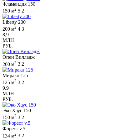
Фламандия 150
2
150 м
5
2
Liberty 200
2
200 м
4
3
8,9
МЛН
РУБ.
Опен Вилладж
2
200 м
3
2
Миракл 125
2
125 м
3
2
9,9
МЛН
РУБ.
Эко Хаус 150
2
150 м
3
2
Форест v.5
2
134 м
3
2