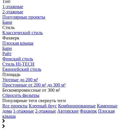
Тип
1-этажные
2-этажные
Популярные проекты
Бани
Стиль
Классический стиль
Фахверк
Плоская крыша
Барн
Райт
Финский стиль
Стиль HI-TECH
Европейский стиль
Площадь
Уютные до 200 м²
Просторные от 200 м² до 300 м²
Бескомпромиссные от 300 м²
Сбросить фильтры
Популярные теги
свернуть теги
Все проекты
Клееный брус
Комбинированные
Каменные
дома
1-этажные
2-этажные
Авторские
Фахверк
Плоская
крыша