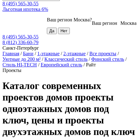
8 (495) 565-30-55
Льготная ипотека 6%
Ваш регион
Москва
?
Ваш регион
Москва
8 (495) 565-30-55
8 (812) 336-60-79
Санкт-Петербург
Главная
/
Бани
/
1-этажные
/
2-этажные
/
Все проекты
/
Уютные до 200 м²
/
Классический стиль
/
Финский стиль
/
Стиль HI-TECH
/
Европейский стиль
/
Райт
Проекты
Каталог современных
проектов домов проекты
одноэтажных домов под
ключ, цены и проекты
двухэтажных домов под ключ